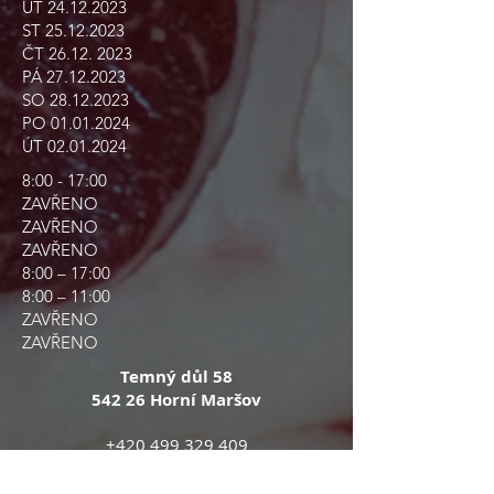
ÚT
24.12.2023
ST
25.12.2023
ČT
26.12. 2023
PÁ
27.12.2023
SO
28.12.2023
PO
01.01.2024
ÚT
02.01.2024
8:00 - 17:00
ZAVŘENO
ZAVŘENO
ZAVŘENO
8:00 – 17:00
8:00 – 11:00
ZAVŘENO
ZAVŘENO
Temný důl 58
542 26 Horní Maršov
+420 499 329 409
marsov@reznictviumotycku.cz