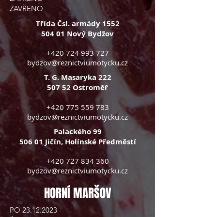
ZAVŘENO
Třída Čsl. armády 1552
504 01 Nový Bydžov
+420 724 993 727
bydzov@reznictviumotycku.cz
T. G. Masaryka 222
507 52 Ostroměř
+420 775 559 783
bydzov@reznictviumotycku.cz
Palackého 99
506 01 Jičín, Holínské Předměstí
+420 727 834 360
bydzov@reznictviumotycku.cz
HORNÍ MARŠOV
PO
23.12.2023